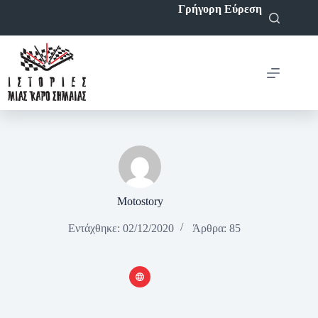
Μετάβαση
Γρήγορη Εύρεση
στο
περιεχόμενο
Motostory
Εντάχθηκε: 02/12/2020
Άρθρα: 85