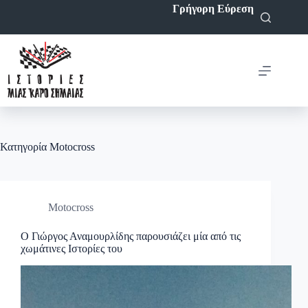
Μετάβαση
Γρήγορη Εύρεση
στο
περιεχόμενο
Κατηγορία
Motocross
Motocross
Ο Γιώργος Αναμουρλίδης παρουσιάζει μία από τις
χωμάτινες Ιστορίες του