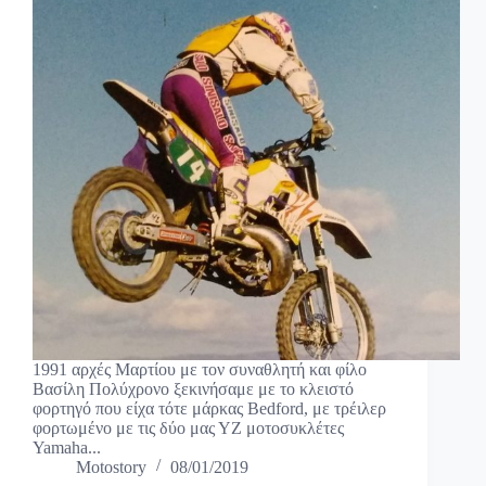
1991 αρχές Μαρτίου με τον συναθλητή και φίλο
Βασίλη Πολύχρονο ξεκινήσαμε με το κλειστό
φορτηγό που είχα τότε μάρκας Bedford, με τρέιλερ
φορτωμένο με τις δύο μας ΥΖ μοτοσυκλέτες
Yamaha...
Motostory
08/01/2019