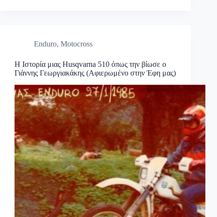
Enduro
,
Motocross
Η Ιστορία μιας Husqvarna 510 όπως την βίωσε ο
Γιάννης Γεωργιακάκης (Αφιερωμένο στην Έφη μας)