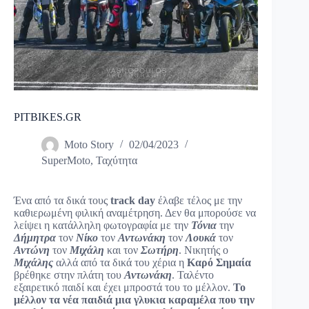
PITBIKES.GR
Moto Story
02/04/2023
SuperMoto
,
Ταχύτητα
Ένα από τα δικά τους
track day
έλαβε τέλος με την
καθιερωμένη φιλική αναμέτρηση. Δεν θα μπορούσε να
λείψει η κατάλληλη φωτογραφία με την
Τόνια
την
Δήμητρα
τον
Νίκο
τον
Αντωνάκη
τον
Λουκά
τον
Αντώνη
τον
Μιχάλη
και τον
Σωτήρη
. Νικητής ο
Μιχάλης
αλλά από τα δικά του χέρια η
Καρό Σημαία
βρέθηκε στην πλάτη του
Αντωνάκη
. Ταλέντο
εξαιρετικό παιδί και έχει μπροστά του το μέλλον.
Το
μέλλον τα νέα παιδιά μια γλυκια καραμέλα που την