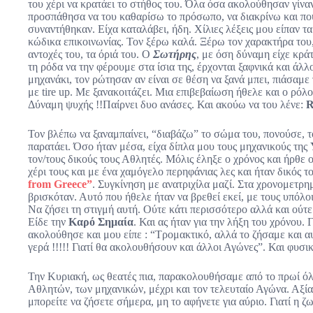
του χέρι να κρατάει το στήθος του. Όλα όσα ακολούθησαν γίνα
προσπάθησα να του καθαρίσω το πρόσωπο, να διακρίνω και πού
συναντήθηκαν. Είχα καταλάβει, ήδη. Χίλιες λέξεις μου είπαν τα
κώδικα επικοινωνίας. Τον ξέρω καλά. Ξέρω τον χαρακτήρα του, 
αντοχές του, τα όριά του. Ο
Σωτήρης
, με όση δύναμη είχε κρά
τη ρόδα να την φέρουμε στα ίσια της, έρχονται ξαφνικά και άλλο
μηχανάκι, τον ρώτησαν αν είναι σε θέση να ξανά μπει, πιάσαμε
με tire up. Με ξανακοιτάζει. Μια επιβεβαίωση ήθελε και ο ρόλο
Δύναμη ψυχής !!Παίρνει δυο ανάσες. Και ακούω να του λένε:
R
Τον βλέπω να ξαναμπαίνει, “διαβάζω” το σώμα του, πονούσε, τ
παρατάει. Όσο ήταν μέσα, είχα δίπλα μου τους μηχανικούς της
τον/τους δικούς τους Αθλητές. Μόλις έληξε ο χρόνος και ήρθε 
χέρι τους και με ένα χαμόγελο περηφάνιας λες και ήταν δικός 
from Greece”
. Συγκίνηση με ανατριχίλα μαζί. Στα χρονομετρ
βρισκόταν. Αυτό που ήθελε ήταν να βρεθεί εκεί, με τους υπόλο
Να ζήσει τη στιγμή αυτή. Ούτε κάτι περισσότερο αλλά και ούτε
Είδε την
Καρό Σημαία
. Και ας ήταν για την λήξη του χρόνου. 
ακολούθησε και μου είπε : “Τρομακτικό, αλλά το ζήσαμε και α
γερά !!!!! Γιατί θα ακολουθήσουν και άλλοι Αγώνες”. Και φυσικ
Την Κυριακή, ως θεατές πια, παρακολουθήσαμε από το πρωί όλες
Αθλητών, των μηχανικών, μέχρι και τον τελευταίο Αγώνα. Αξία α
μπορείτε να ζήσετε σήμερα, μη το αφήνετε για αύριο. Γιατί η ζωή