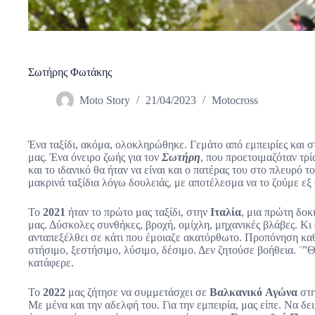
Σωτήρης Φωτάκης
Moto Story
21/04/2023
Motocross
Ένα ταξίδι, ακόμα, ολοκληρώθηκε. Γεμάτο από εμπειρίες και σ
μας. Ένα όνειρο ζωής για τον
Σωτήρη
, που προετοιμαζόταν τρί
και το ιδανικό θα ήταν να είναι και ο πατέρας του στο πλευρό 
μακρινά ταξίδια λόγω δουλειάς, με αποτέλεσμα να το ζούμε εξ
Το
2021
ήταν το πρώτο μας ταξίδι, στην
Ιταλία
, μια πρώτη δοκ
μας. Δύσκολες συνθήκες, βροχή, ομίχλη, μηχανικές βλάβες. Κι
ανταπεξέλθει σε κάτι που έμοιαζε ακατόρθωτο. Προπόνηση καθ
στήσιμο, ξεστήσιμο, λύσιμο, δέσιμο. Δεν ζητούσε βοήθεια. ¨”
κατάφερε.
Το
2022
μας ζήτησε να συμμετάσχει σε
Βαλκανικό
Αγώνα
στ
Με μένα και την αδελφή του. Για την εμπειρία, μας είπε. Να δει