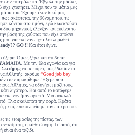
νε σε δευτερόλεπτα. Έβγαλε την μάσκα,
 είχε χτυπήσει. Μέχρι που τα μάτια μας
 μάτια του. Έχουμε έναν δικό μας
πως σκέφτεται, την δύναμη του, τις
τησε κόντρα στο τιμόνι, εγώ κλωτσούσα
ι δυο μηχανικοί, έλεγξαν και εκείνοι το
 την βάση της χούφτας που είχε σπάσει
ς μου για εκείνον είχε ολοκληρωθεί.
eady?? GO !!
Και έτσι έγινε.
ο ήξερα. Όμως ξέρω και ότι δε τα
YAMAHA
. Με την ίδια αγωνία και για
ο
Σωτήρης
να με πάρει, μας έδωσαν το
τους Αθλητής, ακούμε
“Good job boy
ημένα δεν προκρίθηκε. Ήξερε που
ιπους Αθλητές, να οδηγήσει μαζί τους.
 κάτι λιγότερο. Και αυτό το κατάφερε.
Για εκείνον ήταν αρκετό. Μια αγκαλιά
υτό. Ένα σκαλοπάτι την φορά. Κράτα
ά, μετά, επικοινωνία με τον πατέρα του.
 τις ετοιμασίες της πίστας, των
νεκτίμητη, η κάθε στιγμή. Γι’ αυτό, ότι
 είναι ένα ταξίδι.