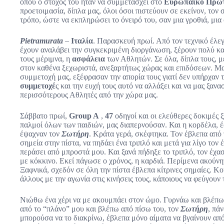
όπου ο στόχος του ήταν να συμμετάσχει στο
Ευρωπαϊκό Πρω
προετοιμασία, δίπλα μας, όλοι όσοι πιστεύουν σε εκείνον, τον 
τρόπο, ώστε να εκπληρώσει το όνειρό του, σαν μια γροθιά, μια 
Pietramurata
–
Ιταλία
. Παρασκευή πρωί. Από τον τεχνικό έλεγ
έχουν αναλάβει την συγκεκριμένη διοργάνωση, ξέρουν πολύ κα
τους μέριμνα, η
ασφάλεια
των Αθλητών. Σε όλα, δίπλα τους, με
στον καθένα ξεχωριστά, ανεξαρτήτως χώρας και επιδόσεων. Μα
συμμετοχή μας, εξέφρασαν την απορία τους γιατί δεν υπήρχαν 
συμμετοχέ
ς και την ευχή τους αυτό να αλλάξει και να μας ξαν
περισσότερους Αθλητές από την χώρα μας.
Σάββατο πρωί,
Group A
,
47
οδηγοί και οι ελεύθερες δοκιμές ξ
παλμοί όλων των παιδιών, μας διαπερνούσαν. Και η κορδέλα, έ
έψαχναν τον
Σωτήρη
. Κράτα γερά, σκέφτηκα. Τον έβλεπα από 
σημεία στην πίστα, να πηδάει ένα τριπλό και μετά για λίγο τον 
περάσει από μπροστά μου. Και ξανά πήδηξε το τριπλό, τον έχασ
με κόκκινο. Εκεί πάγωσε ο χρόνος, η καρδιά. Περίμενα ακούνητ
Ξαφνικά, σχεδόν σε όλη την πίστα έβλεπα κίτρινες σημαίες. Κο
άλλους με την αγωνία στις κινήσεις τους, κάποιους να φεύγουν
Νιώθω ένα χέρι να με ακουμπάει στον ώμο. Γυρνάω και βλέπω
από το “πλάνο” μου και βλέπω από πίσω του, τον
Σωτήρη
, πά
μπορούσα να το διακρίνω, έβλεπα μόνο αίματα να βγαίνουν από 