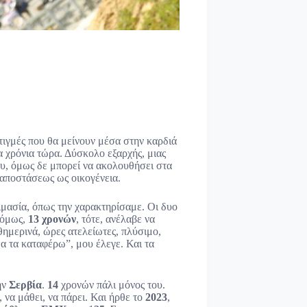
τιγμές που θα μείνουν μέσα στην καρδιά
α χρόνια τώρα. Δύσκολο εξαρχής, μιας
του, όμως δε μπορεί να ακολουθήσει στα
 αποστάσεως ως οικογένεια.
ιμασία, όπως την χαρακτηρίσαμε. Οι δυο
 όμως,
13 χρονών
, τότε, ανέλαβε να
ημερινά, ώρες ατελείωτες, πλύσιμο,
Θα τα καταφέρω”, μου έλεγε. Και τα
ην
Σερβία
.
14
χρονών πάλι μόνος του.
, να μάθει, να πάρει. Και ήρθε το
2023
,