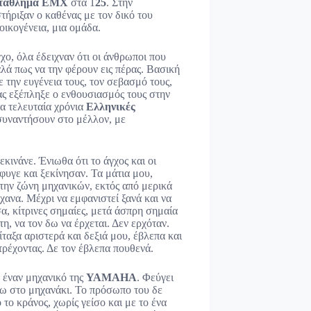
τάθλημα ΕΜΧ
στα 1
25
. Στην
στήριξαν ο καθένας με τον δικό του
οικογένεια, μια ομάδα.
χο, όλα έδειχναν ότι οι άνθρωποι που
λά πως να την φέρουν εις πέρας. Βασική
 την ευγένεια τους, τον σεβασμό τους,
ς εξέπληξε ο ενθουσιασμός τους στην
τα τελευταία χρόνια
Ελληνικές
ασυναντήσουν στο μέλλον, με
εκινάνε. Ένιωθα ότι το άγχος και οι
φυγε και ξεκίνησαν. Τα μάτια μου,
την ζώνη μηχανικών, εκτός από μερικά
έχανα. Μέχρι να εμφανιστεί ξανά και να
α, κίτρινες σημαίες, μετά άσπρη σημαία
η, να τον δω να έρχεται. Δεν ερχόταν.
ίταξα αριστερά και δεξιά μου, έβλεπα και
 τρέχοντας. Δε τον έβλεπα πουθενά.
 έναν μηχανικό της
ΥΑΜΑΗΑ
. Φεύγει
νω στο μηχανάκι. Το πρόσωπο του δε
το κράνος, χωρίς γείσο και με το ένα