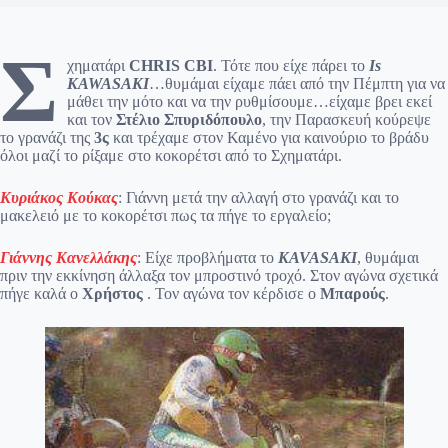
Σ
χηματάρι
CHRIS CBI
. Τότε που είχε πάρει το
Is
KAWASAKI
…θυμάμαι είχαμε πάει από την Πέμπτη για να
μάθει την μότο και να την ρυθμίσουμε…είχαμε βρει εκεί
και τον
Στέλιο Σπυριδόπουλο
, την Παρασκευή κούρεψε
το γρανάζι της
3ς
και τρέχαμε στον Καμένο για καινούριο το βράδυ
όλοι μαζί το ρίξαμε στο κοκορέτσι από το Σχηματάρι.
Κυριάκος Κούκας
: Γιάννη μετά την αλλαγή στο γρανάζι και το
μακελειό με το κοκορέτσι πως τα πήγε το εργαλείο;
Γιάννης Κανελλάκης
: Είχε προβλήματα το
KAVASAKI
, θυμάμαι
πριν την εκκίνηση άλλαξα τον μπροστινό τροχό. Στον αγώνα σχετικά
πήγε καλά ο
Χρήστος
. Τον αγώνα τον κέρδισε ο
Μπαρούς
.