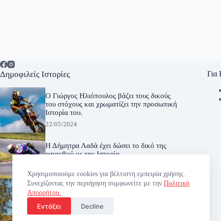
Δημοφιλείς Ιστορίες
Για
Ο Γιώργος Ηλιόπουλος βάζει τους δικούς
του στόχους και χρωματίζει την προσωπική
Ιστορία του.
22/05/2024
Η Δήμητρα Λαδά έχει δώσει το δικό της
ραντεβού με την Ιστορία.
16/05/2024
Χρησιμοποιούμε cookies για βέλτιστη εμπειρία χρήσης.
Συνεχίζοντας την περιήγηση συμφωνείτε με την
Πολιτική
Ένας Αγώνας σταθμός για τον Κωσταντίνο
Απορρήτου.
Γεροντάκη και την προσωπική του Ιστορία
στο Enduro.
Εντάξει
Decline
23/04/2023