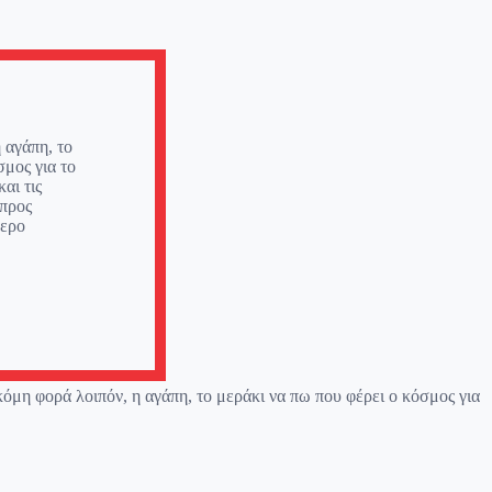
 αγάπη, το
σμος για το
αι τις
 προς
μερο
όμη φορά λοιπόν, η αγάπη, το μεράκι να πω που φέρει ο κόσμος για