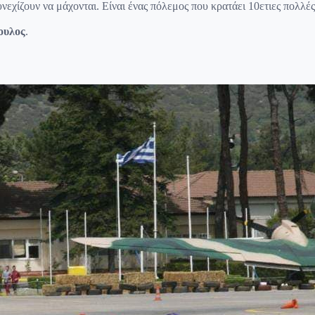
εχίζουν να μάχονται. Είναι ένας πόλεμος που κρατάει 10ετιες πολλέ
ουλος
.