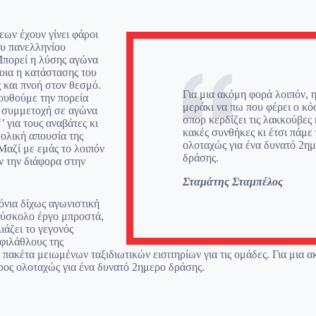
ων έχουν γίνει φάροι
ου πανελληνίου
Μπορεί η λύσης αγώνα
οια η κατάστασης του
ς και πνοή στον θεσμό.
Για μια ακόμη φορά λοιπόν, η
ουθούμε την πορεία
μεράκι να πω που φέρει ο κό
 η συμμετοχή σε αγώνα
σπορ κερδίζει τις λακκούβες κ
’ για τους αναβάτες κι
κακές συνθήκες κι έτσι πάμε
 ολική απουσία της
ολοταχώς για ένα δυνατό 2η
Μαζί με εμάς το λοιπόν
δράσης.
ν την διάφορα στην
Σταμάτης Σταμπέλος
όνια δίχως αγωνιστική
δύσκολο έργο μπροστά,
ιάζει το γεγονός
 φιλάθλους της
ακέτα μειωμένων ταξιδιωτικών εισιτηρίων για τις ομάδες. Για μια ακ
 προς ολοταχώς για ένα δυνατό 2ημερο δράσης.