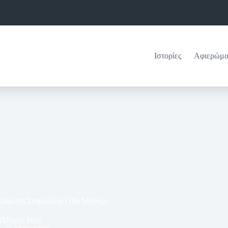
Ιστορίες
Αφιερώμα
 Σταμάτη Σταμπέλου (16ο Μέρος)
 (Μέρος 16ο)