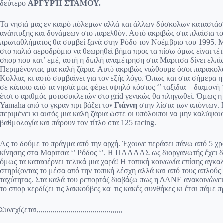
δεύτερο
ΑΡΓΥΡΉ ΣΤΑΜΟΥ.
Τα νησιά μας εν καιρό πόλεμων αλλά και άλλων δύσκολων καταστάσε
ανάπτυξης και δυνάμεων στο παρελθόν. Αυτό ακριβώς στα πλαίσια τ
πρωταθλήματος θα συμβεί ξανά στην Ρόδο τον Νοέμβριο του 1995. 
στο παλιό αεροδρόμιο να θεωρηθεί βήμα προς τα πίσω όμως είναι τέτ
σπορ που κατ’ εμέ, αυτή η διπλή αναμέτρηση στα Μαριτσα δίνει ελπί
Περιμένοντας μια καλή ζάρια. Αυτό ακριβώς νιώθουμε όσοι παρακολ
Κολλια, κι αυτό συμβαίνει για τον εξής λόγο. Όπως και στα σήμερα
σε κάποιο από τα νησιά μας φέρει υψηλό κόστος ‘’ ταξίδια – διαμονή ‘
έτσι ο αριθμός μοτοσυκλετών στο grid γενικώς θα πληγωθεί. Όμως η
Yamaha από το γκραν πρι βάζει τον
Γιάννη
στην λίστα των απόντων. 
περιμένει κι αυτός μια καλή ζάρια ώστε οι υπόλοιποι να μην καλύψου
βαθμολογία και πάρουν τον τίτλο στα 125 racing.
Ας το δούμε το πράγμα από την αρχή. Έχουνε περάσει πάνω από 5 χρ
κίνησης στα Μαριτσα ‘’ Ρόδος ‘’. Η ΠΑΛΛΑΣ ως διοργανωτής έχει 
όμως τα καταφέρνει τελικά μια χαρά! Η τοπική κοινωνία επίσης αγκαλ
στηρίζοντας το μέσα από την τοπική λέσχη αλλά και από τους απλούς
ταχύτητας. Στα καλά του ρεπορτάζ διαβάζω πως η ΔΑΝΕ ανακοινώνει π
το σπορ κερδίζει τις λακκούβες και τις κακές συνθήκες κι έτσι πάμε
Συνεχίζεται,,,,,,,,,,,,,,,,,,,,,,,,,,,,,,,,,,,,,,,,,,,