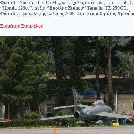
Φώτο 1
: Aπό το 2017. Οι Μεγάλες σχόλες στα racing 125 — 250. Συν
‘’Honda 125cc’’
. Δεξιά
‘’Βασίλης Στάμου‘’ Yamaha TZ 250CC.
Φώτο 2
: Πρωταθλητής Ελλάδος 2009.
125 racing Στράτος Χρονόπ
Σταμάτης Σταμπέλος