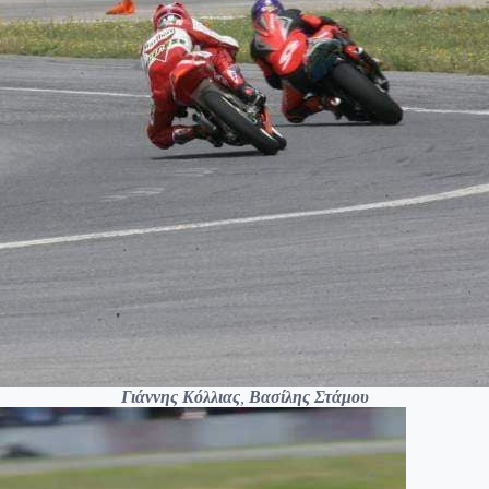
Γιάννης Κόλλιας
,
Βασίλης Στάμου