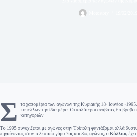
Στα χασομέρια των αγώνων της Κυρια
Motostory
19/02/201
Σ
τα χασομέρια των αγώνων της Κυριακής 18- Ιουνίου -1995
κυπέλλων την ίδια μέρα. Οι καλύτεροι αναβάτες θα βραβευ
κατηγοριών.
Tο 1995 συνεχίζεται με αγώνες στην Τρίπολη φαντάζομαι αλλά δυστυ
πηγαίνοντας στον τελευταίο γύρο 7ος και 8ος αγώνας, ο
Κόλλιας
έχει