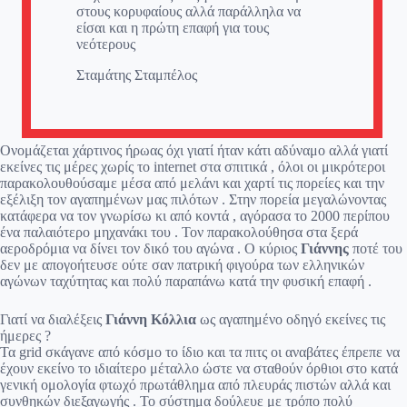
στους κορυφαίους αλλά παράλληλα να
είσαι και η πρώτη επαφή για τους
νεότερους
Σταμάτης Σταμπέλος
Ονομάζεται χάρτινος ήρωας όχι γιατί ήταν κάτι αδύναμο αλλά γιατί
εκείνες τις μέρες χωρίς το internet στα σπιτικά , όλοι οι μικρότεροι
παρακολουθούσαμε μέσα από μελάνι και χαρτί τις πορείες και την
εξέλιξη τον αγαπημένων μας πιλότων . Στην πορεία μεγαλώνοντας
κατάφερα να τον γνωρίσω κι από κοντά , αγόρασα το 2000 περίπου
ένα παλαιότερο μηχανάκι του . Τον παρακολούθησα στα ξερά
αεροδρόμια να δίνει τον δικό του αγώνα . Ο κύριος
Γιάννης
ποτέ του
δεν με απογοήτευσε ούτε σαν πατρική φιγούρα των ελληνικών
αγώνων ταχύτητας και πολύ παραπάνω κατά την φυσική επαφή .
Γιατί να διαλέξεις
Γιάννη Κόλλια
ως αγαπημένο οδηγό εκείνες τις
ήμερες ?
Τα grid σκάγανε από κόσμο το ίδιο και τα πιτς οι αναβάτες έπρεπε να
έχουν εκείνο το ιδιαίτερο μέταλλο ώστε να σταθούν όρθιοι στο κατά
γενική ομολογία φτωχό πρωτάθλημα από πλευράς πιστών αλλά και
συνθηκών διεξαγωγής . Το σύστημα δούλευε με τρόπο πολύ