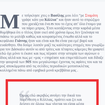
Μ
ε τσίγκλησε χτες ο
Βασίλης
μου λέει “ρε
Σταμάτη
γράψε κάτι για
Κόλλια
” και ήταν αυτό το σπρώξιμο
που χρειάζεται ένα
rs
που το έχεις απ’ όλα έτοιμο για
να πάρει μπρος. Έτσι κοιτάζοντας στην καρδιά μέσα
θυμήθηκα ότι ο τίτλος ήταν εκεί από χρόνια όμως δεν ξεκίναγα να
πιάσω το μολύβι καθώς και κουρασμένος ένιωθα αλλά και το
κεφάλαιο
Γιάννης
ήταν και είναι και θα είναι για εμέ βαρύ και
ευαίσθητο. Θα δούμε λοιπόν μαζί τις καλύτερες στιγμές που γνωρίζω
για τον Δάσκαλο αυτόν κι από τρίτες και τέταρτες κάμερες θα γραφτεί
εδώ όχι μόνο τι έκανε και πως πέρασε στην ιστορία των αγώνων ο
ίδιος αλλά και πως με «μας « επηρέασε και επιμετάλλωσε και δίδαξε
την φουρνιά των
90S
που μεγαλώναμε έχοντας τις αφίσες του και τα
ροζ αποκόμματα από τις σελίδες περιοδικών μοτοσυκλέτας
κολλημένα πάνω από εφηβικά μονά κρεββάτια μας .
Όμως εδώ ακριβώς ανοίγει την δικιά του
παρένθεση ο Κόλλιας, πράττει και ζει και
δείχνει σε όλους πως γίνεται να είσαι μέσα