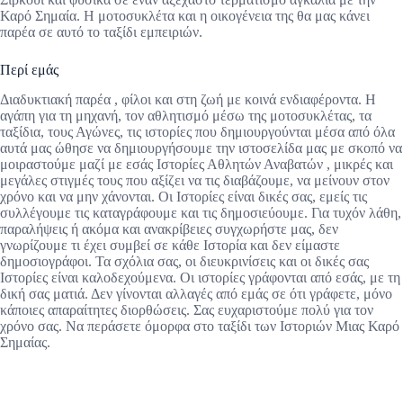
Καρό Σημαία. Η μοτοσυκλέτα και η οικογένεια της θα μας κάνει
παρέα σε αυτό το ταξίδι εμπειριών.
Περί εμάς
Διαδυκτιακή παρέα , φίλοι και στη ζωή με κοινά ενδιαφέροντα. Η
αγάπη για τη μηχανή, τον αθλητισμό μέσω της μοτοσυκλέτας, τα
ταξίδια, τους Αγώνες, τις ιστορίες που δημιουργούνται μέσα από όλα
αυτά μας ώθησε να δημιουργήσουμε την ιστοσελίδα μας με σκοπό να
μοιραστούμε μαζί με εσάς Ιστορίες Αθλητών Αναβατών , μικρές και
μεγάλες στιγμές τους που αξίζει να τις διαβάζουμε, να μείνουν στον
χρόνο και να μην χάνονται. Οι Ιστορίες είναι δικές σας, εμείς τις
συλλέγουμε τις καταγράφουμε και τις δημοσιεύουμε. Για τυχόν λάθη,
παραλήψεις ή ακόμα και ανακρίβειες συγχωρήστε μας, δεν
γνωρίζουμε τι έχει συμβεί σε κάθε Ιστορία και δεν είμαστε
δημοσιογράφοι. Τα σχόλια σας, οι διευκρινίσεις και οι δικές σας
Ιστορίες είναι καλοδεχούμενα. Οι ιστορίες γράφονται από εσάς, με τη
δική σας ματιά. Δεν γίνονται αλλαγές από εμάς σε ότι γράφετε, μόνο
κάποιες απαραίτητες διορθώσεις. Σας ευχαριστούμε πολύ για τον
χρόνο σας. Να περάσετε όμορφα στο ταξίδι των Ιστοριών Μιας Καρό
Σημαίας.