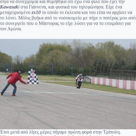
σίγα να συνέρχομαι και θυμήθηκα ότι έχω ένα φίλο που έχει την
Kawasak
i
στα Γιάννενα, και φυσικά του τηλεφώνησα. Είχε ένα
μεταχειρισμένο
zx10
το οποίο το έκλεισα και του είπα να αρχίσει να
το λύνει. Μόλις βγήκα από το νοσοκομείο με πήγε ο πατέρας μου από
το συνεργείο που ο Μάστορας το είχε λύσει για να το ετοιμάσει για
τον Αγώνα.
Έτσι μετά από λίγες μέρες πήγαμε πρώτη φορά στην Τρίπολη.