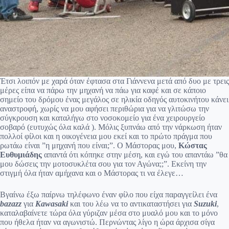
Έτσι λοιπόν με χαρά όταν έφτασα στα Γιάννενα μετά από δυο με τρεις
μέρες είπα να πάρω την μηχανή να πάω για καφέ και σε κάποιο
σημείο του δρόμου ένας μεγάλος σε ηλικία οδηγός αυτοκινήτου κάνει
αναστροφή, χωρίς να μου αφήσει περιθώρια για να γλιτώσω την
σύγκρουση και καταλήγω στο νοσοκομείο για ένα χειρουργείο
σοβαρό (ευτυχώς όλα καλά ). Μόλις ξυπνάω από την νάρκωση ήταν
πολλοί φίλοι και η οικογένεια μου εκεί και το πρώτο πράγμα που
ρωτάω είναι ”η μηχανή που είναι;”. Ο Μάστορας μου,
Κώστας
Ευθυμιάδης
απαντά ότι κόπηκε στην μέση, και εγώ του απαντάω ”θα
μου δώσεις την μοτοσυκλέτα σου για τον Αγώνα;;”. Εκείνη την
στιγμή όλα ήταν αμήχανα και ο Μάστορας τι να έλεγε…
Βγαίνω έξω παίρνω τηλέφωνο έναν φίλο που είχα παραγγείλει ένα
bazazz
για
Kawasaki
και του λέω να το αντικαταστήσει για
Suzuki
,
καταλαβαίνετε τώρα όλα γύριζαν μέσα στο μυαλό μου και το μόνο
που ήθελα ήταν να αγωνιστώ. Περνώντας λίγο η ώρα άρχισα σίγα