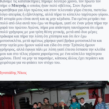
Κάναμε τις κατατακτήριες πήραμε δεύτερο χρόνο, τον πρώτο τον
πήρε ο
Μπεγνής
ο οποίος ήταν πολύ σβέλτος. Στον Αγώνα
κρατήθηκα για λίγο πρώτος και στον τελευταίο γύρο έπεσα, πιστεύω
λόγο απειρίας ή εξάντλησης, αλλά πήρα το κύπελλο ταχύτερου γύρου.
Η ιστορία μου είναι αυτή και ας μην κέρδισα. Για εμένα μετράει πιο
πολύ από όλα αυτά που έχω να θυμάμαι, γιατί σε έναν μήνα πήρα την
χαρά του πρώτου Αγώνα, πήρα μια απάντηση ταυτόχρονα ότι είμαι
πολύ γρήγορος με μια τρίτη θέση γενικής, μετά από δυο μέρες
τράκαρα και πήρα την λύπη ότι χτύπησα και ότι δεν έχω
μοτοσυκλέτα, μετά αμέσως χάρηκα γιατί βρήκα μοτοσυκλέτα και
στην υγεία μου ήμουν καλά και είδα ότι στην Τρίπολη ήμουν
γρήγορος, αλλά έφυγα πάλι με λύπη γιατί έπεσα έσπασα την κλείδα
μου και στο τέλος γύρισα χαρούμενος με ένα κύπελλο ταχύτερου
χρόνου. Ποτέ να μην τα παρατάμε, κάποιος άλλος έχει περάσει και
χειρότερα για να φτάσει τον στόχο του.
Ιγνατιάδης Νίκος