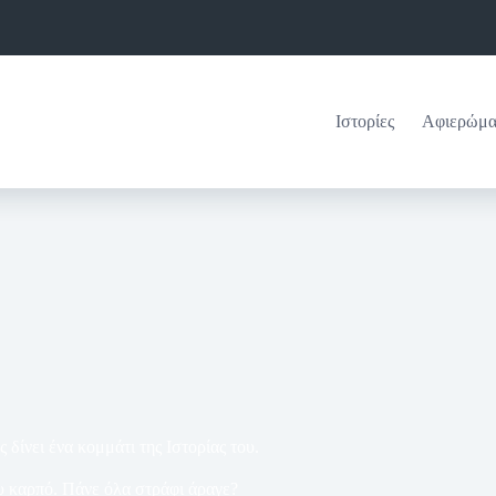
Ιστορίες
Αφιερώμα
 δίνει ένα κομμάτι της Ιστορίας του.
υ καρπό. Πάνε όλα στράφι άραγε?