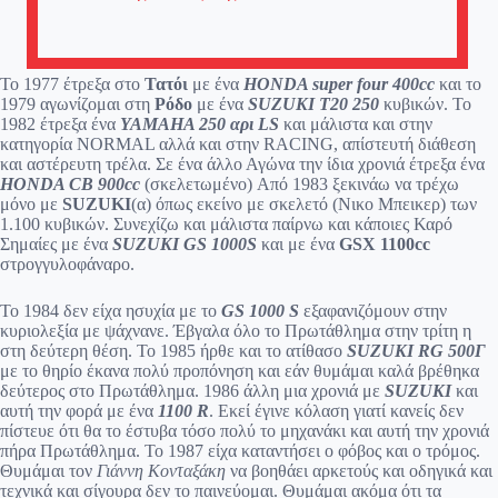
Το 1977 έτρεξα στο
Τατόι
με ένα
HONDA super
four
400cc
και το
1979 αγωνίζομαι στη
Ρόδο
με ένα
SUZUKI T20 250
κυβικών. Το
1982 έτρεξα ένα
YAMAHA 250 αρι LS
και μάλιστα και στην
κατηγορία NORMAL αλλά και στην RACING, απίστευτή διάθεση
και αστέρευτη τρέλα. Σε ένα άλλο Αγώνα την ίδια χρονιά έτρεξα ένα
HONDA CB 900cc
(σκελετωμένο) Από 1983 ξεκινάω να τρέχω
μόνο με
SUZUKI
(α) όπως εκείνο με σκελετό (Νικο Μπεικερ) των
1.100 κυβικών. Συνεχίζω και μάλιστα παίρνω και κάποιες Καρό
Σημαίες με ένα
SUZUKI GS 1000S
και με ένα
GSX 1100cc
στρογγυλοφάναρο.
Το 1984 δεν είχα ησυχία με το
GS 1000 S
εξαφανιζόμουν στην
κυριολεξία με ψάχνανε. Έβγαλα όλο το Πρωτάθλημα στην τρίτη η
στη δεύτερη θέση. Το 1985 ήρθε και το ατίθασο
SUZUKI RG 500Γ
με το θηρίο έκανα πολύ προπόνηση και εάν θυμάμαι καλά βρέθηκα
δεύτερος στο Πρωτάθλημα. 1986 άλλη μια χρονιά με
SUZUKI
και
αυτή την φορά με ένα
1100 R
. Εκεί έγινε κόλαση γιατί κανείς δεν
πίστευε ότι θα το έστυβα τόσο πολύ το μηχανάκι και αυτή την χρονιά
πήρα Πρωτάθλημα. Το 1987 είχα καταντήσει ο φόβος και ο τρόμος.
Θυμάμαι τον
Γιάννη Κονταξάκη
να βοηθάει αρκετούς και οδηγικά και
τεχνικά και σίγουρα δεν το παινεύομαι. Θυμάμαι ακόμα ότι τα