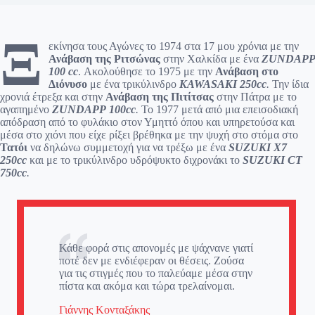
Ξ
εκίνησα τους Αγώνες το 1974 στα 17 μου χρόνια με την
Ανάβαση της Ριτσώνας
στην Χαλκίδα με ένα
ZUNDAPP
100 cc
. Ακολούθησε το 1975 με την
Ανάβαση στο
Διόνυσο
με ένα τρικύλινδρο
KAWASAKI 250cc
.
Την ίδια
χρονιά έτρεξα και στην
Ανάβαση της Πιτίτσας
στην Πάτρα με το
αγαπημένο
ZUNDAPP
100cc
.
To 1977 μετά από μια επεισοδιακή
απόδραση από το φυλάκιο στον Υμηττό όπου και υπηρετούσα και
μέσα στο χιόνι που είχε ρίξει βρέθηκα με την ψυχή στο στόμα στο
Τατόι
να δηλώνω συμμετοχή για να τρέξω με ένα
SUZUKI X7
250cc
και με το τρικύλινδρο υδρόψυκτο διχρονάκι το
SUZUKI CT
750cc
.
Κάθε φορά στις απονομές με ψάχνανε γιατί
ποτέ δεν με ενδιέφεραν οι θέσεις. Ζούσα
για τις στιγμές που το παλεύαμε μέσα στην
πίστα και ακόμα και τώρα τρελαίνομαι.
Γιάννης Κονταξάκης