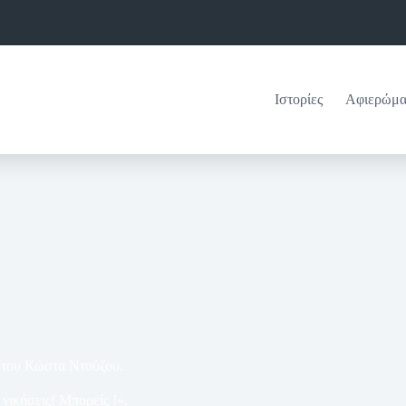
Ιστορίες
Αφιερώμα
α του Κώστα Ντούζου.
νικήσεις! Μπορείς !».