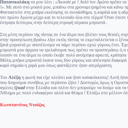
Παπανικολάκη
να μου λέει :
«Άκουσε με ! Αυτό τον Αγώνα πρέπει να 
!»
. Με αυτό στο μυαλό μου, μπαίνω στα χρονομετρημένα και κάνω π
Φανταστείτε στη μπάρα εκκίνησης το συναίσθημα, η καρδιά και η αδρ
τον πρώτο Αγώνα μέχρι και το τελευταίο όλα στο τέρμα! Όταν έπεσε 
έστριψα δεύτερος στην δεύτερη στροφή πέρασα μπροστά .
Στη μέση περίπου της πίστας σε ένα άλμα που βλέπει τους θεατές στρ
στην προσγείωση βγαίνω λίγο εκτός πίστας το εκμεταλλεύεται ο ξένο
ξανά μπροστά με αποτέλεσμα να πάμε περίπου οχτώ γύρους έτσι. Έχ
μπροστά μου άρχισα να τρελαίνομαι πως πρέπει να προσπεράσω ό,τι κα
λοιπόν σε ένα άλμα το οποίο έκοβε πολύ ανοίχτηκα αρκετά, κράτησα 
Μόλις μπήκα μπροστά έκανα τους δύο γύρους και απέκτησα διαφορά 
καρό σημαία η χαρά μου όπως φαντάζεστε ήταν απερίγραπτη.
Του
Αλέξη
η φωνή πια είχε κλείσει και ήταν κατακόκκινος! Αυτή ήταν 
που διηγούμαι συνήθως με περίσσιο ζήλο ! Δυστυχώς όμως η Ομοσπ
αγώνες
Quad
στην Ελλάδα και πλέον δεν μπορούμε να δούμε και να
Άθλημα με πολύ ενδιαφέρον αλλά και θέαμα ! Ελπίζω στο μέλλον όλα
Κωνσταντίνος Ντούζος