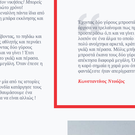
τον νικήσεις! Μπορείς
ρώτο χρόνο!
εναλίνη πάντα ίδια από
η μπάρα εκκίνησης και
Έχοντας δύο γύρους μπροστ
άρχισα να τρελαίνομαι πως π
προσπεράσω ό,τι και να γίνει
ίβοντας, το πηδάω και
λοιπόν σε ένα άλμα το οποίο
ς αθλητής και περνάει
πολύ ανοίχτηκα αρκετά, κράτ
οντας δύο γύρους
γκάζι και πέρασα. Μόλις μπή
ι να γίνει ! Έτσι
μπροστά έκανα τους δύο γύρο
το γκάζι και πέρασα.
απέκτησα διαφορά μεγάλη. Ό
μεγάλη. Όταν έπεσε η
η καρό σημαία η χαρά μου ό
φαντάζεστε ήταν απερίγραπτη
Κωνσταντίνος Ντούζος
μία από τις ιστορίες
ονδία κατάργησε τους
 θαυμάσουμε ένα
 να είναι αλλιώς !