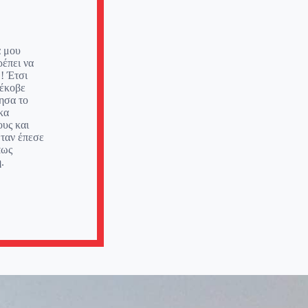
ά μου
ρέπει να
 ! Έτσι
 έκοβε
ησα το
κα
υς και
ταν έπεσε
πως
.