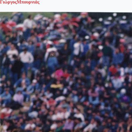
ΓιώργοςΜπουρνιάς