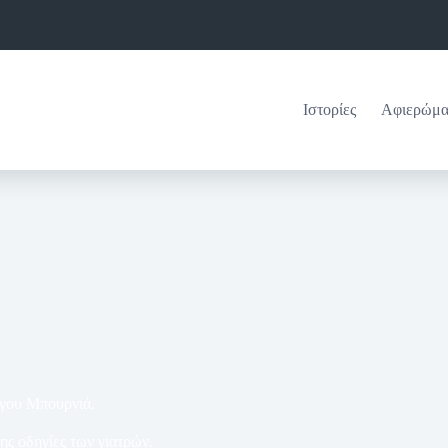
Ιστορίες
Αφιερώμα
ργου Μπουρνιά.
ης οδηγίες των γιατρών.