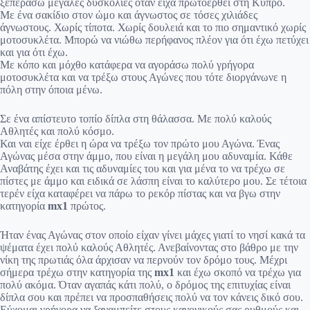
ξεπεράσω μεγάλες δυσκολίες όταν είχα πρωτοέρθει στη Κύπρο.
Με ένα σακίδιο στον ώμο και άγνωστος σε τόσες χιλιάδες
άγνωστους. Χωρίς τίποτα. Χωρίς δουλειά και το πιο σημαντικό χωρίς
μοτοσυκλέτα. Μπορώ να νιώθω περήφανος πλέον για ότι έχω πετύχει
και για ότι έχω.
Με κόπο και μόχθο κατάφερα να αγοράσω πολύ γρήγορα
μοτοσυκλέτα και να τρέξω στους Αγώνες που τότε διοργάνωνε η
πόλη στην όποια μένω.
Σε ένα απίστευτο τοπίο δίπλα στη θάλασσα. Με πολύ καλούς
Αθλητές και πολύ κόσμο.
Και ναι είχε έρθει η ώρα να τρέξω τον πρώτο μου Αγώνα. Ένας
Αγώνας μέσα στην άμμο, που είναι η μεγάλη μου αδυναμία. Κάθε
Αναβάτης έχει και τις αδυναμίες του και για μένα το να τρέχω σε
πίστες με άμμο και ειδικά σε λάσπη είναι το καλύτερο μου. Σε τέτοια
τερέν είχα καταφέρει να πάρω το ρεκόρ πίστας και να βγω στην
κατηγορία
mx1
πρώτος.
Ήταν ένας Αγώνας στον οποίο είχαν γίνει μάχες γιατί το νησί κακά τα
ψέματα έχει πολύ καλούς Αθλητές. Ανεβαίνοντας στο βάθρο με την
νίκη της πρωτιάς όλα άρχισαν να περνούν τον δρόμο τους. Μέχρι
σήμερα τρέχω στην κατηγορία της
mx1
και έχω σκοπό να τρέχω για
πολύ ακόμα. Όταν αγαπάς κάτι πολύ, ο δρόμος της επιτυχίας είναι
δίπλα σου και πρέπει να προσπαθήσεις πολύ να τον κάνεις δικό σου.
Εύχομαι γρήγορα να ξαναμπείτε στους κανονικούς σας ρυθμούς και